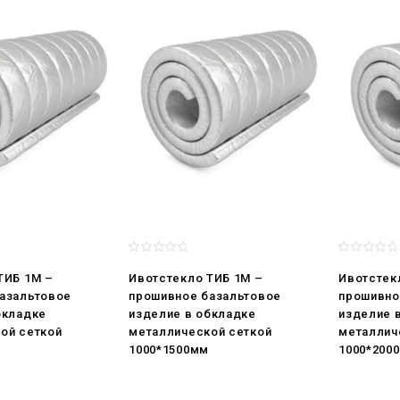
ТИБ 1М –
Ивотстекло ТИБ 1М –
Ивотстек
азальтовое
прошивное базальтовое
прошивно
бкладке
изделие в обкладке
изделие 
ой сеткой
металлической сеткой
металлич
1000*1500мм
1000*200