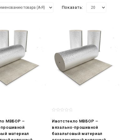
Показать:
ло МВБОР –
Ивотстекло МВБОР –
-прошивной
вязально-прошивной
вый материал
базальтовый материал
тный рулонный
огнезащитный рулонный