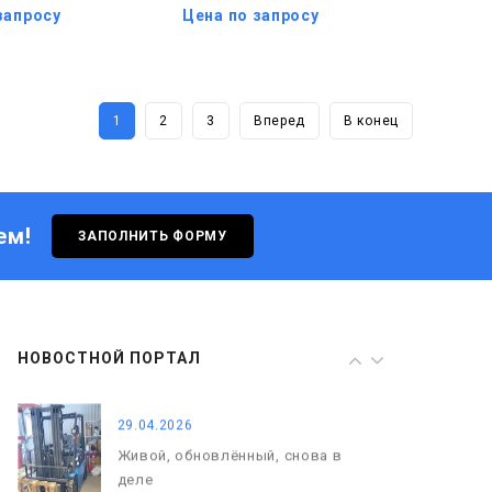
запросу
Цена по запросу
08.05.2026
С Днём Победы. Память, которая
с нами
1
2
3
Вперед
В конец
29.04.2026
Живой, обновлённый, снова в
деле
ем!
ЗАПОЛНИТЬ ФОРМУ
29.06.2026
С Днём кораблестроителя!
08.05.2026
НОВОСТНОЙ ПОРТАЛ
С Днём Победы. Память, которая
с нами
29.04.2026
Живой, обновлённый, снова в
деле