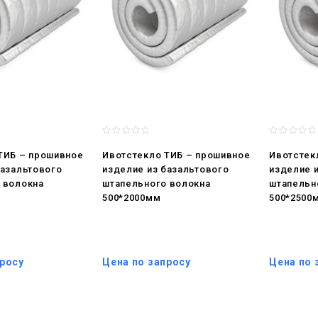
ТИБ – прошивное
Ивотстекло ТИБ – прошивное
Ивотстек
базальтового
изделие из базальтового
изделие 
 волокна
штапельного волокна
штапельн
500*2000мм
500*2500
просу
Цена по запросу
Цена по 