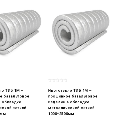
ло ТИБ 1М –
Ивотстекло ТИБ 1М –
е базальтовое
прошивное базальтовое
в обкладке
изделие в обкладке
еской сеткой
металлической сеткой
0мм
1000*2500мм