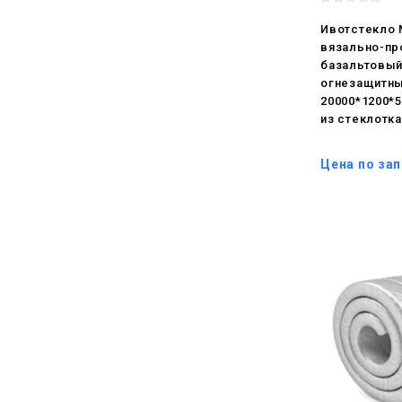
Ивотстекло
вязально-пр
базальтовый
огнезащитны
20000*1200*
из стеклотка
Цена по за