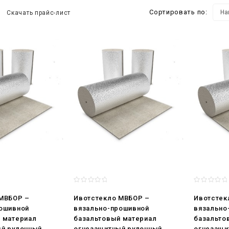
Сортировать по:
Скачать прайс-лист
 МВБОР –
Ивотстекло МВБОР –
Ивотстек
ошивной
вязально-прошивной
вязально
 материал
базальтовый материал
базальто
й рулонный
огнезащитный рулонный
огнезащи