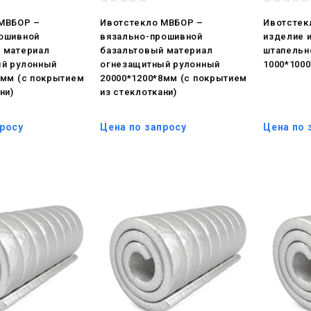
 МВБОР –
Ивотстекло МВБОР –
Ивотстек
ошивной
вязально-прошивной
изделие 
 материал
базальтовый материал
штапельн
й рулонный
огнезащитный рулонный
1000*100
5мм (с покрытием
20000*1200*8мм (с покрытием
ни)
из стеклоткани)
просу
Цена по запросу
Цена по 