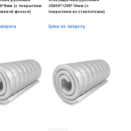
00*8мм (с покрытием
20000*1200*10мм (с
ниевой фольги)
покрытием из стеклоткани)
запросу
Цена по запросу