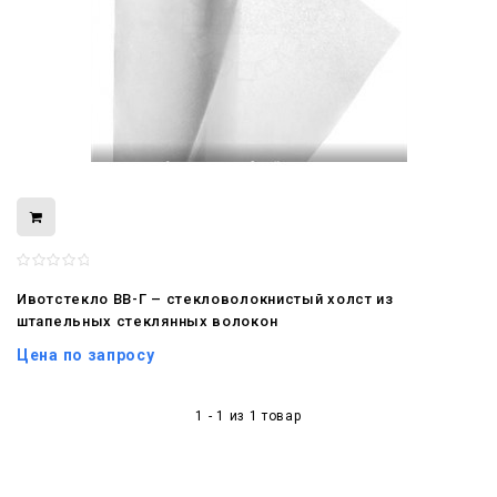
Ивотстекло ВВ-Г – стекловолокнистый холст из
08.05.2026
штапельных стеклянных волокон
С Днём Победы. Память, которая с
нами
Цена по запросу
29.04.2026
1 - 1 из 1 товар
Живой, обновлённый, снова в деле