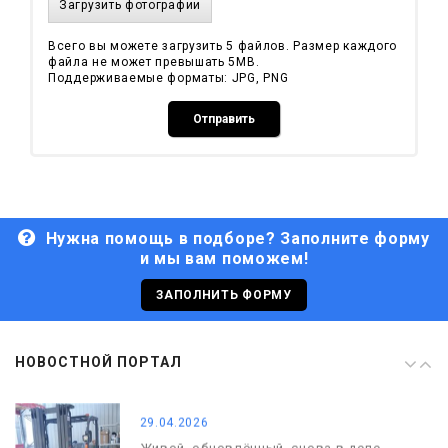
Загрузить фотографии
08.05.2026
Всего вы можете загрузить 5 файлов. Размер каждого
С Днём Победы. Память, которая с
файла не может превышать 5MB.
нами
Поддерживаемые форматы: JPG, PNG
29.04.2026
Отправить
Живой, обновлённый, снова в деле
Нужна помощь в подборе? Заполните форму
и мы вам поможем!
29.06.2026
С Днём кораблестроителя!
ЗАПОЛНИТЬ ФОРМУ
08.05.2026
НОВОСТНОЙ ПОРТАЛ
С Днём Победы. Память, которая с
нами
29.04.2026