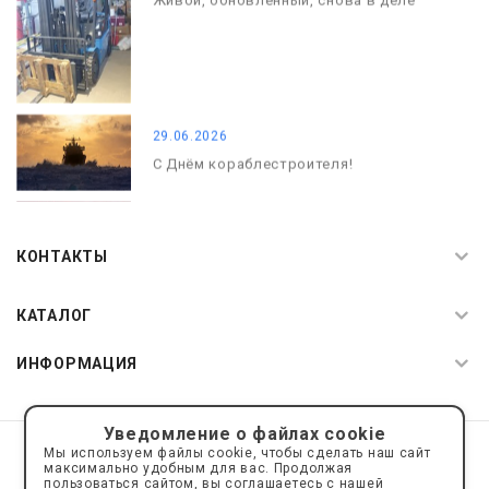
Живой, обновлённый, снова в деле
29.06.2026
С Днём кораблестроителя!
08.05.2026
С Днём Победы. Память, которая с
КОНТАКТЫ
нами
КАТАЛОГ
ИНФОРМАЦИЯ
Уведомление о файлах cookie
© 2019—2026 Интернет пространство АкваРос
sale@a-ros.ru
Мы используем файлы cookie, чтобы сделать наш сайт
Политика конфиденциальности
максимально удобным для вас. Продолжая
Политика обработки персональных данных
пользоваться сайтом, вы соглашаетесь с нашей