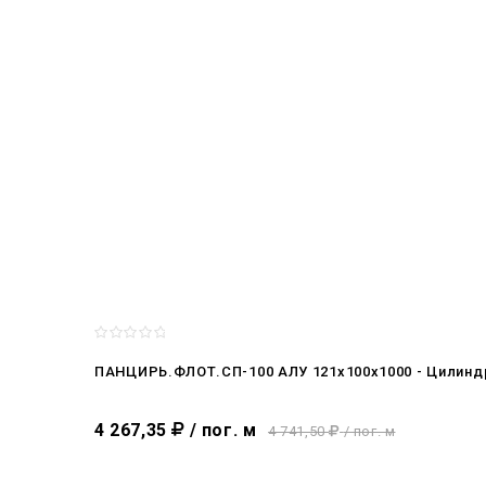
ПАНЦИРЬ.ФЛОТ.СП-100 АЛУ 121x100x1000 - Цилинд
4 267,35
/ пог. м
4 741,50
/ пог. м