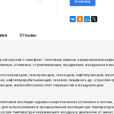
В корзину
тики
Отзывы
р негорючий c самофикс. тепловым замком, кашированный неар
аливные, отливные, стравливающие, продувания, воздушные и в
ссолопроводов, газопроводов, газоходов, нефтепроводов, мас
кой, нефтеперерабатывающей, газовой, пищевой и др. отраслей
оводов, железобетонных плит перекрытий и воздуховодов.
тепловой изоляции судовых энергетических установок и систем,
для использования в промышленной изоляции при температуре 
ся при температуре окружающего воздуха в диапазоне от минус 6