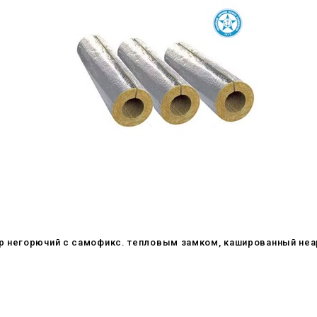
р негорючий c самофикс. тепловым замком, кашированный не