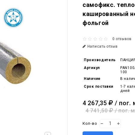
самофикс. тепл
кашированный н
фольгой
0 отзывов
Написать отзыв
Производитель
ПАНЦИ
Артикул
PAN100
100
Наличие
В нали
Срок поставки
1-7 ка
дней
4 267,35
/ пог. 
4 741,50
/ пог. м
Кол-во