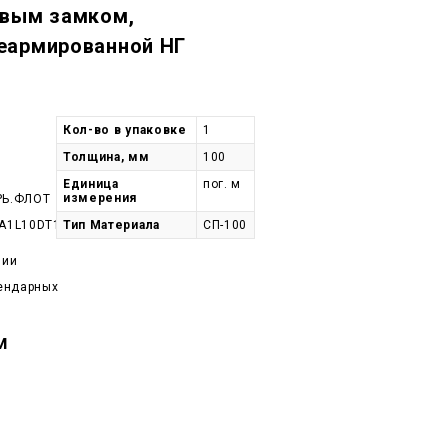
овым замком,
еармированной НГ
Кол-во в упаковке
1
Толщина, мм
100
Единица
пог. м
измерения
РЬ.ФЛОТ
A1L10DT121-
Тип Материала
СП-100
чии
лендарных
м