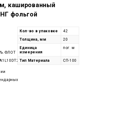
м, кашированный
 НГ фольгой
Кол-во в упаковке
42
Толщина, мм
20
Единица
пог. м
измерения
РЬ.ФЛОТ
A1L10DT25-
Тип Материала
СП-100
чии
лендарных