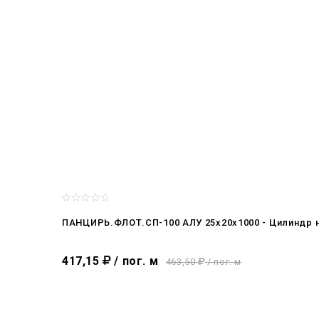
ПАНЦИРЬ.ФЛОТ.СП-100 АЛУ 25x20x1000 - Цилиндр 
417,15
/ пог. м
463,50
/ пог. м