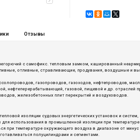
тики
Отзывы
негорючий c самофикс. тепловым замком, кашированный неарми
аливные, отливные, стравливающие, продувания, воздушные и в
ссолопроводов, газопроводов, газоходов, нефтепроводов, мас
кой, нефтеперерабатывающей, газовой, пищевой и др. отраслей
оводов, железобетонных плит перекрытий и воздуховодов.
тепловой изоляции судовых энергетических установок и систем,
для использования в промышленной изоляции при температуре 
ся при температуре окружающего воздуха в диапазоне от минус 6
зготавливаться полуцилиндрами и сегментами.