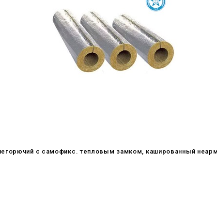
негорючий c самофикс. тепловым замком, кашированный неар