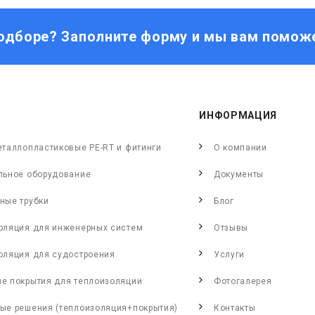
одборе? Заполните форму и мы вам помож
ИНФОРМАЦИЯ
еталлопластиковые PE-RT и фитинги
О компании
льное оборудование
Документы
ные трубки
Блог
оляция для инженерных систем
Отзывы
оляция для судостроения
Услуги
е покрытия для теплоизоляции
Фотогалерея
ые решения (теплоизоляция+покрытия)
Контакты