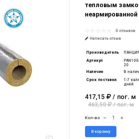
тепловым замко
неармированной
0 отзывов
Написать отзыв
Производитель
ПАНЦИ
Артикул
PAN100
20
Наличие
В нали
Срок поставки
1-7 ка
дней
417,15
/ пог. м
463,50
/ пог. м
Кол-во
В корзину