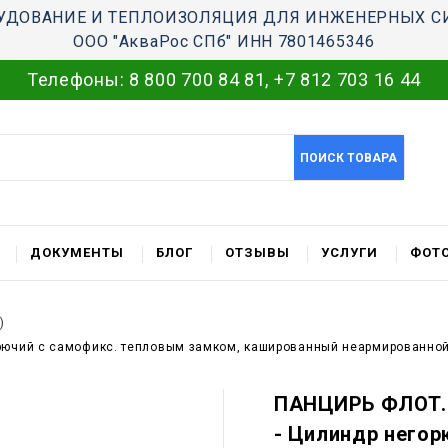
УДОВАНИЕ И ТЕПЛОИЗОЛЯЦИЯ ДЛЯ ИНЖЕНЕРНЫХ С
ООО "АкваРос СПб" ИНН 7801465346
Телефоны:
8 800 700 84 81
,
+7 812 703 16 44
ПОИСК ТОВАРА
ДОКУМЕНТЫ
БЛОГ
ОТЗЫВЫ
УСЛУГИ
ФОТО
)
рючий c самофикс. тепловым замком, кашированный неармированной
ПАНЦИРЬ ФЛОТ.С
- Цилиндр негор