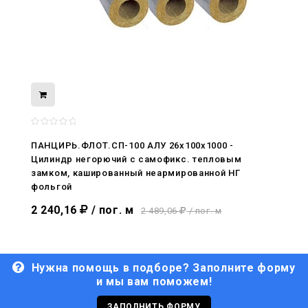
08.05.2026
С Днём Победы. Память, которая с
ПАНЦИРЬ.ФЛОТ.СП-100 АЛУ 26x100x1000 -
нами
Цилиндр негорючий c самофикс. тепловым
замком, кашированный неармированной НГ
29.04.2026
фольгой
Живой, обновлённый, снова в деле
2 240,16
/ пог. м
2 489,06
/ пог. м
Нужна помощь в подборе? Заполните форму
и мы вам поможем!
29.06.2026
С Днём кораблестроителя!
ЗАПОЛНИТЬ ФОРМУ