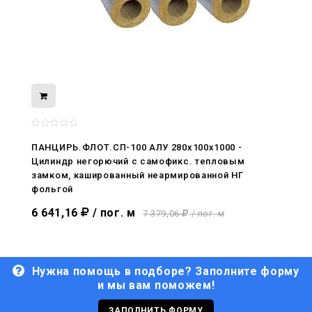
08.05.2026
С Днём Победы. Память, которая с
ПАНЦИРЬ.ФЛОТ.СП-100 АЛУ 280x100x1000 -
нами
Цилиндр негорючий c самофикс. тепловым
замком, кашированный неармированной НГ
29.04.2026
фольгой
Живой, обновлённый, снова в деле
6 641,16
/ пог. м
7 379,06
/ пог. м
Нужна помощь в подборе? Заполните форму
и мы вам поможем!
29.06.2026
С Днём кораблестроителя!
ЗАПОЛНИТЬ ФОРМУ