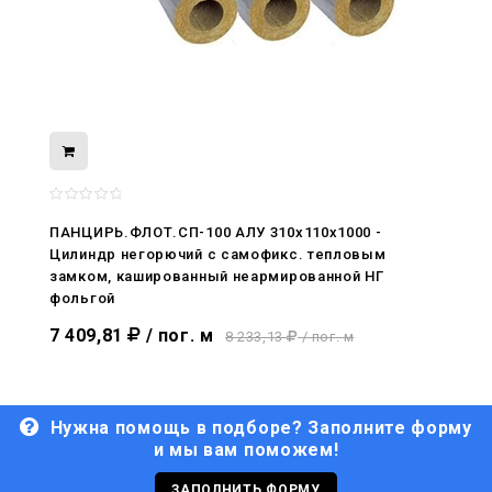
08.05.2026
С Днём Победы. Память, которая с
ПАНЦИРЬ.ФЛОТ.СП-100 АЛУ 310x110x1000 -
нами
Цилиндр негорючий c самофикс. тепловым
замком, кашированный неармированной НГ
29.04.2026
фольгой
Живой, обновлённый, снова в деле
7 409,81
/ пог. м
8 233,13
/ пог. м
Нужна помощь в подборе? Заполните форму
и мы вам поможем!
29.06.2026
С Днём кораблестроителя!
ЗАПОЛНИТЬ ФОРМУ