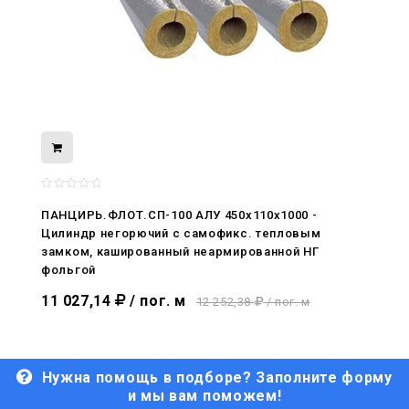
08.05.2026
С Днём Победы. Память, которая с
ПАНЦИРЬ.ФЛОТ.СП-100 АЛУ 450x110x1000 -
нами
Цилиндр негорючий c самофикс. тепловым
замком, кашированный неармированной НГ
29.04.2026
фольгой
Живой, обновлённый, снова в деле
11 027,14
/ пог. м
12 252,38
/ пог. м
Нужна помощь в подборе? Заполните форму
и мы вам поможем!
29.06.2026