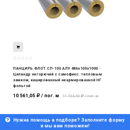
08.05.2026
С Днём Победы. Память, которая с
ПАНЦИРЬ.ФЛОТ.СП-100 АЛУ 486x100x1000 -
нами
Цилиндр негорючий c самофикс. тепловым
замком, кашированный неармированной НГ
29.04.2026
фольгой
Живой, обновлённый, снова в деле
10 561,05
/ пог. м
11 734,50
/ пог. м
Нужна помощь в подборе? Заполните форму
и мы вам поможем!
29.06.2026