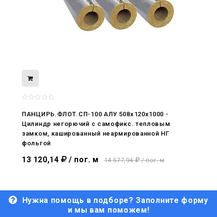
08.05.2026
С Днём Победы. Память, которая с
ПАНЦИРЬ.ФЛОТ.СП-100 АЛУ 508x120x1000 -
нами
Цилиндр негорючий c самофикс. тепловым
замком, кашированный неармированной НГ
29.04.2026
фольгой
Живой, обновлённый, снова в деле
13 120,14
/ пог. м
14 577,94
/ пог. м
Нужна помощь в подборе? Заполните форму
и мы вам поможем!
29.06.2026