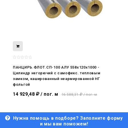
08.05.2026
С Днём Победы. Память, которая с
ПАНЦИРЬ.ФЛОТ.СП-100 АЛУ 558x120x1000 -
нами
Цилиндр негорючий c самофикс. тепловым
замком, кашированный неармированной НГ
29.04.2026
фольгой
Живой, обновлённый, снова в деле
14 929,48
/ пог. м
16 588,31
/ пог. м
Нужна помощь в подборе? Заполните форму
и мы вам поможем!
29.06.2026