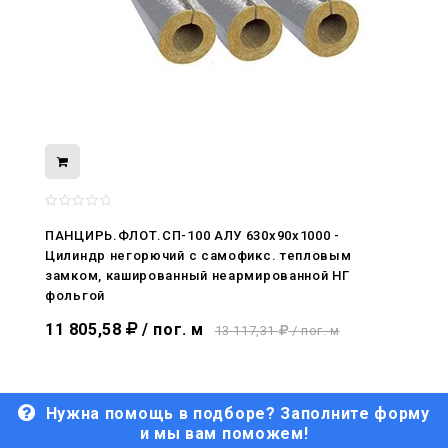
08.05.2026
С Днём Победы. Память, которая с
ПАНЦИРЬ.ФЛОТ.СП-100 АЛУ 630x90x1000 -
нами
Цилиндр негорючий c самофикс. тепловым
замком, кашированный неармированной НГ
29.04.2026
фольгой
Живой, обновлённый, снова в деле
11 805,58
/ пог. м
13 117,31
/ пог. м
Нужна помощь в подборе? Заполните форму
и мы вам поможем!
29.06.2026