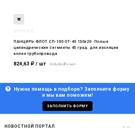
08.05.2026
С Днём Победы. Память, которая с
нами
ПАНЦИРЬ.ФЛОТ.СП-100 ОТ-45 150x20 -Полые
цилиндрические сегменты 45 град. для изоляции
29.04.2026
колен трубопровода.
Живой, обновлённый, снова в деле
824,63
/ шт
916,26
/ шт
Нужна помощь в подборе? Заполните форму
и мы вам поможем!
29.06.2026
С Днём кораблестроителя!
ЗАПОЛНИТЬ ФОРМУ
08.05.2026
НОВОСТНОЙ ПОРТАЛ
С Днём Победы. Память, которая с
нами