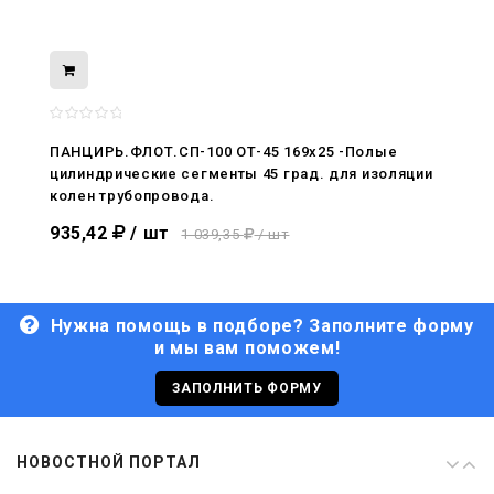
08.05.2026
С Днём Победы. Память, которая с
нами
ПАНЦИРЬ.ФЛОТ.СП-100 ОТ-45 169x25 -Полые
цилиндрические сегменты 45 град. для изоляции
29.04.2026
колен трубопровода.
Живой, обновлённый, снова в деле
935,42
/ шт
1 039,35
/ шт
Нужна помощь в подборе? Заполните форму
и мы вам поможем!
29.06.2026
С Днём кораблестроителя!
ЗАПОЛНИТЬ ФОРМУ
08.05.2026
НОВОСТНОЙ ПОРТАЛ
С Днём Победы. Память, которая с
нами