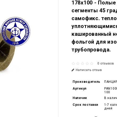
178x100 - Полые
сегменты 45 гра
самофикс. тепл
уплотняющимися
кашированный н
фольгой для изо
трубопровода.
0 отзывов
Написать отзыв
Производитель
ПАНЦИ
Артикул
PAN100
100
Наличие
В нали
Срок поставки
1-7 ка
дней