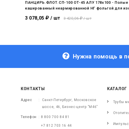
ПАНЦИРЬ.ФЛОТ.СП-100 ОТ-45 АЛУ 178x100 - Полые
кашированный неармированной НГ фольгой для из
3 078,05
/ шт
3 420,06
/ шт
Нужна помощь в п
КОНТАКТЫ
КАТАЛОГ
Адрес
Санкт-Петербург, Московское
Трубы м
шоссе, 46, Бизнес-центр "М46"
Отопите
Телефон
8 800 700 84 81
Импульс
+7 812 703 16 44