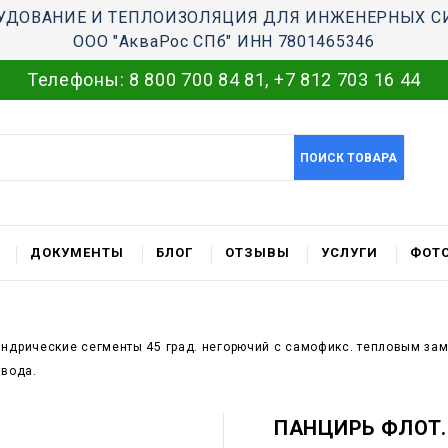
УДОВАНИЕ И ТЕПЛОИЗОЛЯЦИЯ ДЛЯ ИНЖЕНЕРНЫХ С
ООО "АкваРос СПб" ИНН 7801465346
Телефоны:
8 800 700 84 81
,
+7 812 703 16 44
ПОИСК ТОВАРА
ДОКУМЕНТЫ
БЛОГ
ОТЗЫВЫ
УСЛУГИ
ФОТО
индрические сегменты 45 град. негорючий c самофикс. тепловым з
овода.
ПАНЦИРЬ ФЛОТ.