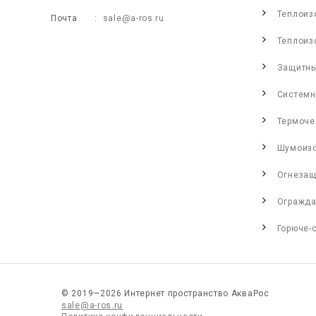
Теплоиз
Почта
sale@a-ros.ru
Теплоиз
Защитны
Системн
Термоче
Шумоиз
Огнезащ
Огражда
Горюче-
© 2019—2026 Интернет пространство АкваРос
sale@a-ros.ru