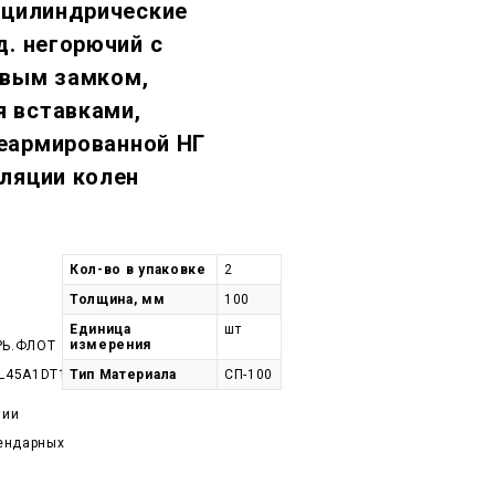
 цилиндрические
д. негорючий c
овым замком,
 вставками,
еармированной НГ
ляции колен
Кол-во в упаковке
2
Толщина, мм
100
Единица
шт
измерения
РЬ.ФЛОТ
L45A1DT178-
Тип Материала
СП-100
чии
лендарных