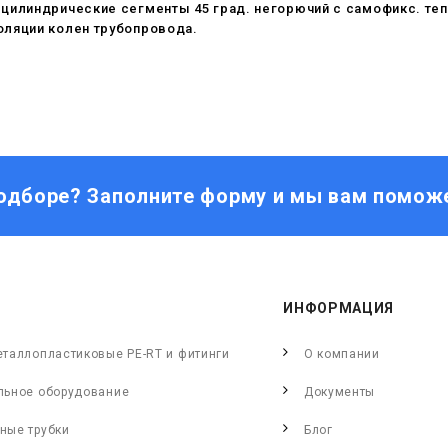
 цилиндрические сегменты 45 град. негорючий c самофикс. т
оляции колен трубопровода.
одборе? Заполните форму и мы вам помож
ИНФОРМАЦИЯ
еталлопластиковые PE-RT и фитинги
О компании
льное оборудование
Документы
ные трубки
Блог