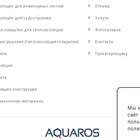
оляция для инженерных систем
Отзывы
оляция для судостроения
Услуги
е покрытия для теплоизоляции
Фотогалерея
ые решения (теплоизоляция+покрытия)
Контакты
хлы
Проектировщику
оляция
ита
ющие конструкции
смазочные материалы
Мы и
сайт
поль
поли