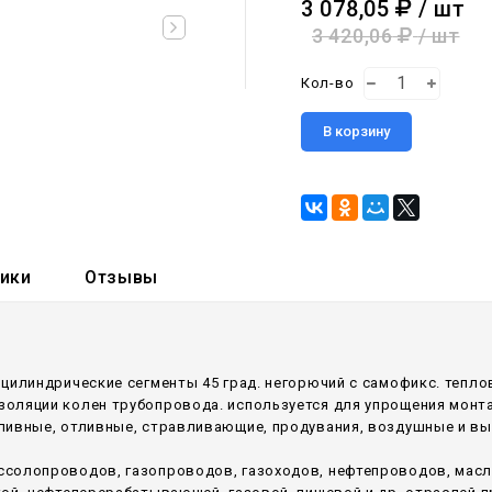
3 078,05
/ шт
3 420,06
/ шт
Кол-во
В корзину
тики
Отзывы
 цилиндрические сегменты 45 град. негорючий c самофикс. тепл
оляции колен трубопровода. используется для упрощения монт
аливные, отливные, стравливающие, продувания, воздушные и в
ссолопроводов, газопроводов, газоходов, нефтепроводов, мас