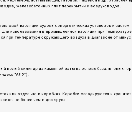
кой, нефтеперерабатывающей, газовой, пищевой и др. отраслей
оводов, железобетонных плит перекрытий и воздуховодов.
тепловой изоляции судовых энергетических установок и систем,
для использования в промышленной изоляции при температуре 
ся при температуре окружающего воздуха в диапазоне от минус 6
ный полый цилиндр из каменной ваты на основе базальтовых гор
ндекс “АЛУ”).
летах или отдельно в коробках. Коробки складируются и хранятс
ается не более чем в два яруса.