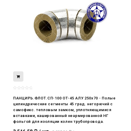
08.05.2026
ПАНЦИРЬ.ФЛОТ.СП-100 ОТ-45 АЛУ 250x70 - Полые
С Днём Победы. Память, которая с
цилиндрические сегменты 45 град. негорючий c
нами
самофикс. тепловым замком, уплотняющимися
вставками, кашированный неармированной НГ
29.04.2026
фольгой для изоляции колен трубопровода.
Живой, обновлённый, снова в деле