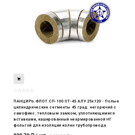
08.05.2026
ПАНЦИРЬ.ФЛОТ.СП-100 ОТ-45 АЛУ 25x120 - Полые
С Днём Победы. Память, которая с
цилиндрические сегменты 45 град. негорючий c
нами
самофикс. тепловым замком, уплотняющимися
вставками, кашированный неармированной НГ
29.04.2026
фольгой для изоляции колен трубопровода.
Живой, обновлённый, снова в деле