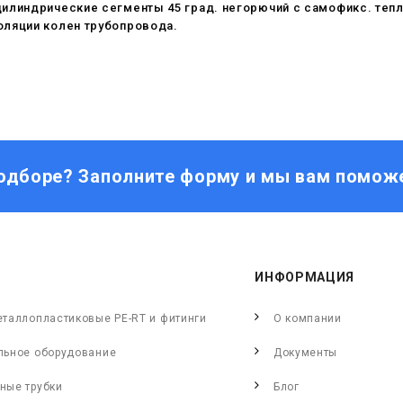
цилиндрические сегменты 45 град. негорючий c самофикс. те
оляции колен трубопровода.
одборе? Заполните форму и мы вам помож
ИНФОРМАЦИЯ
еталлопластиковые PE-RT и фитинги
О компании
льное оборудование
Документы
ные трубки
Блог