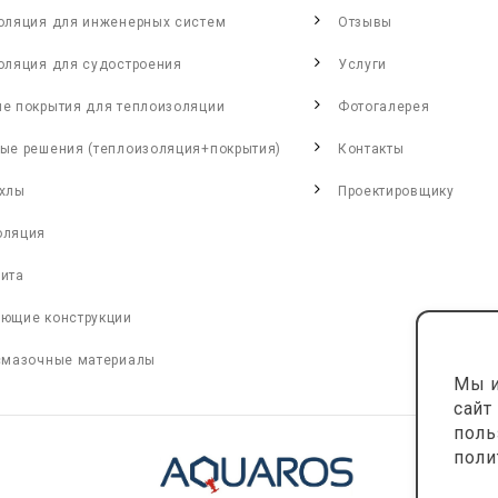
оляция для инженерных систем
Отзывы
оляция для судостроения
Услуги
е покрытия для теплоизоляции
Фотогалерея
ые решения (теплоизоляция+покрытия)
Контакты
хлы
Проектировщику
оляция
ита
ющие конструкции
смазочные материалы
Мы и
сайт
поль
поли