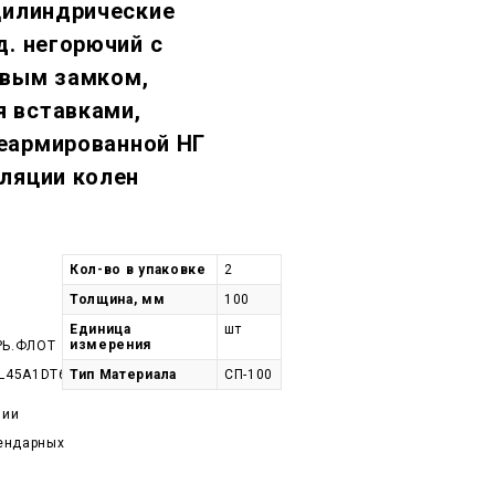
цилиндрические
д. негорючий c
овым замком,
 вставками,
еармированной НГ
ляции колен
Кол-во в упаковке
2
Толщина, мм
100
Единица
шт
измерения
РЬ.ФЛОТ
L45A1DT60-
Тип Материала
СП-100
чии
лендарных