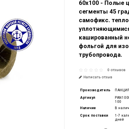
60x100 - Полые 
сегменты 45 гра
самофикс. тепл
уплотняющимися
кашированный н
фольгой для изо
трубопровода.
0 отзывов
Написать отзыв
Производитель
ПАНЦИ
Артикул
PAN100
100
Наличие
В нали
Срок поставки
1-7 ка
дней