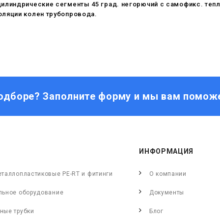
цилиндрические сегменты 45 град. негорючий c самофикс. те
оляции колен трубопровода.
одборе? Заполните форму и мы вам помож
ИНФОРМАЦИЯ
еталлопластиковые PE-RT и фитинги
О компании
льное оборудование
Документы
ные трубки
Блог