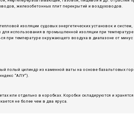
кой, нефтеперерабатывающей, газовой, пищевой и др. отраслей
оводов, железобетонных плит перекрытий и воздуховодов.
тепловой изоляции судовых энергетических установок и систем,
для использования в промышленной изоляции при температуре 
ся при температуре окружающего воздуха в диапазоне от минус 6
ный полый цилиндр из каменной ваты на основе базальтовых гор
ндекс “АЛУ”).
летах или отдельно в коробках. Коробки складируются и хранятс
ается не более чем в два яруса.