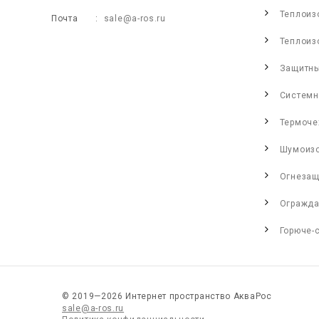
Теплоиз
Почта
sale@a-ros.ru
Теплоиз
Защитны
Системн
Термоче
Шумоиз
Огнезащ
Огражда
Горюче-
© 2019—2026 Интернет пространство АкваРос
sale@a-ros.ru