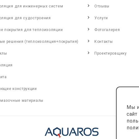
оляция для инженерных систем
Отзывы
оляция для судостроения
Услуги
е покрытия для теплоизоляции
Фотогалерея
ые решения (теплоизоляция+покрытия)
Контакты
хлы
Проектировщику
оляция
ита
ющие конструкции
смазочные материалы
Мы и
сайт
поль
поли