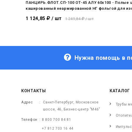
ПАНЦИРЬ.ФЛОТ.СП-100 ОТ-45 АЛУ 60x100 - Полые 
кашированный неармированной НГ фольгой для из
1 124,85
/ шт
1 249,84
/ шт
Нужна помощь в п
КОНТАКТЫ
КАТАЛОГ
Адрес
Санкт-Петербург, Московское
Трубы м
шоссе, 46, Бизнес-центр "М46"
Отопите
Телефон
8 800 700 84 81
Импульс
+7 812 703 16 44