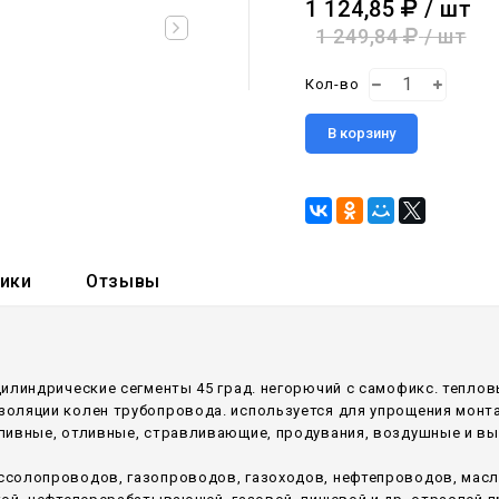
1 124,85
/ шт
1 249,84
/ шт
Кол-во
В корзину
тики
Отзывы
цилиндрические сегменты 45 град. негорючий c самофикс. тепло
оляции колен трубопровода. используется для упрощения монт
аливные, отливные, стравливающие, продувания, воздушные и в
ссолопроводов, газопроводов, газоходов, нефтепроводов, мас