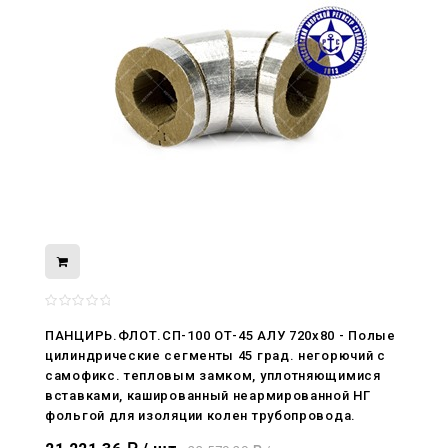
08.05.2026
ПАНЦИРЬ.ФЛОТ.СП-100 ОТ-45 АЛУ 720x80 - Полые
С Днём Победы. Память, которая с
цилиндрические сегменты 45 град. негорючий c
нами
самофикс. тепловым замком, уплотняющимися
вставками, кашированный неармированной НГ
29.04.2026
фольгой для изоляции колен трубопровода.
Живой, обновлённый, снова в деле