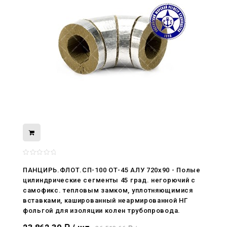
08.05.2026
ПАНЦИРЬ.ФЛОТ.СП-100 ОТ-45 АЛУ 720x90 - Полые
С Днём Победы. Память, которая с
цилиндрические сегменты 45 град. негорючий c
нами
самофикс. тепловым замком, уплотняющимися
вставками, кашированный неармированной НГ
29.04.2026
фольгой для изоляции колен трубопровода.
Живой, обновлённый, снова в деле