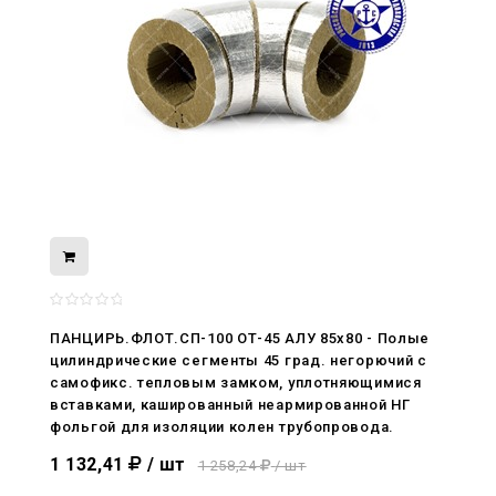
08.05.2026
ПАНЦИРЬ.ФЛОТ.СП-100 ОТ-45 АЛУ 85x80 - Полые
С Днём Победы. Память, которая с
цилиндрические сегменты 45 град. негорючий c
нами
самофикс. тепловым замком, уплотняющимися
вставками, кашированный неармированной НГ
29.04.2026
фольгой для изоляции колен трубопровода.
Живой, обновлённый, снова в деле
1 132,41
/ шт
1 258,24
/ шт