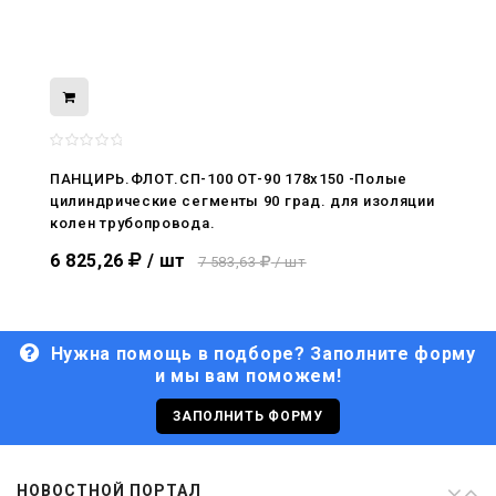
08.05.2026
С Днём Победы. Память, которая с
нами
ПАНЦИРЬ.ФЛОТ.СП-100 ОТ-90 178x150 -Полые
цилиндрические сегменты 90 град. для изоляции
29.04.2026
колен трубопровода.
Живой, обновлённый, снова в деле
6 825,26
/ шт
7 583,63
/ шт
Нужна помощь в подборе? Заполните форму
и мы вам поможем!
29.06.2026
С Днём кораблестроителя!
ЗАПОЛНИТЬ ФОРМУ
08.05.2026
НОВОСТНОЙ ПОРТАЛ