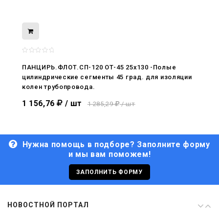
08.05.2026
С Днём Победы. Память, которая с
нами
ПАНЦИРЬ.ФЛОТ.СП-120 ОТ-45 25x130 -Полые
цилиндрические сегменты 45 град. для изоляции
29.04.2026
колен трубопровода.
Живой, обновлённый, снова в деле
1 156,76
/ шт
1 285,29
/ шт
Нужна помощь в подборе? Заполните форму
и мы вам поможем!
29.06.2026
С Днём кораблестроителя!
ЗАПОЛНИТЬ ФОРМУ
08.05.2026
НОВОСТНОЙ ПОРТАЛ
С Днём Победы. Память, которая с
нами