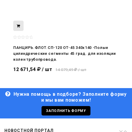
08.05.2026
С Днём Победы. Память, которая с
нами
ПАНЦИРЬ.ФЛОТ.СП-120 ОТ-45 340x140 -Полые
цилиндрические сегменты 45 град. для изоляции
29.04.2026
колен трубопровода.
Живой, обновлённый, снова в деле
12 671,54
/ шт
14 079,49
/ шт
Нужна помощь в подборе? Заполните форму
и мы вам поможем!
29.06.2026
С Днём кораблестроителя!
ЗАПОЛНИТЬ ФОРМУ
08.05.2026
НОВОСТНОЙ ПОРТАЛ