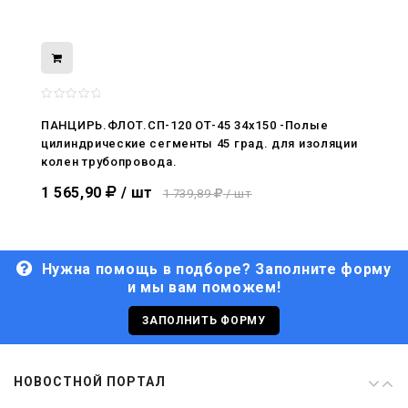
08.05.2026
С Днём Победы. Память, которая с
нами
ПАНЦИРЬ.ФЛОТ.СП-120 ОТ-45 34x150 -Полые
цилиндрические сегменты 45 град. для изоляции
29.04.2026
колен трубопровода.
Живой, обновлённый, снова в деле
1 565,90
/ шт
1 739,89
/ шт
Нужна помощь в подборе? Заполните форму
и мы вам поможем!
29.06.2026
С Днём кораблестроителя!
ЗАПОЛНИТЬ ФОРМУ
08.05.2026
НОВОСТНОЙ ПОРТАЛ
С Днём Победы. Память, которая с
нами