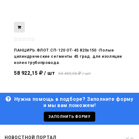
08.05.2026
С Днём Победы. Память, которая с
нами
ПАНЦИРЬ.ФЛОТ.СП-120 ОТ-45 820x150 -Полые
цилиндрические сегменты 45 град. для изоляции
29.04.2026
колен трубопровода.
Живой, обновлённый, снова в деле
58 922,15
/ шт
65 469,06
/ шт
Нужна помощь в подборе? Заполните форму
и мы вам поможем!
29.06.2026
С Днём кораблестроителя!
ЗАПОЛНИТЬ ФОРМУ
08.05.2026
НОВОСТНОЙ ПОРТАЛ