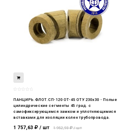
08.05.2026
С Днём Победы. Память, которая с
ПАНЦИРЬ.ФЛОТ.СП-120 ОТ-45 ОТУ 230x30 - Полые
нами
цилиндрические сегменты 45 град. с
самофиксирующимся замком и уплотняющимися
29.04.2026
вставками для изоляции колен трубопровода.
Живой, обновлённый, снова в деле
1 757,63
/ шт
1 952,93
/ шт