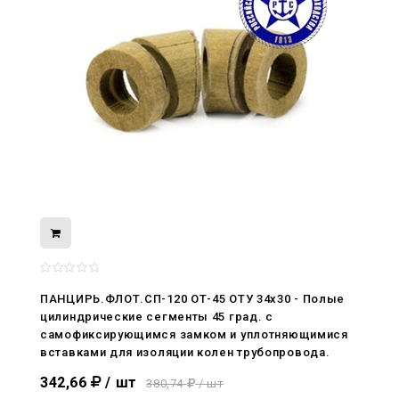
08.05.2026
С Днём Победы. Память, которая с
ПАНЦИРЬ.ФЛОТ.СП-120 ОТ-45 ОТУ 34x30 - Полые
нами
цилиндрические сегменты 45 град. с
самофиксирующимся замком и уплотняющимися
29.04.2026
вставками для изоляции колен трубопровода.
Живой, обновлённый, снова в деле
342,66
/ шт
380,74
/ шт