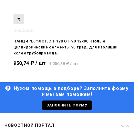
08.05.2026
С Днём Победы. Память, которая с
нами
ПАНЦИРЬ.ФЛОТ.СП-120 ОТ-90 12x90 -Полые
цилиндрические сегменты 90 град. для изоляции
29.04.2026
колен трубопровода.
Живой, обновлённый, снова в деле
950,74
/ шт
1 056,38
/ шт
Нужна помощь в подборе? Заполните форму
и мы вам поможем!
29.06.2026
С Днём кораблестроителя!
ЗАПОЛНИТЬ ФОРМУ
08.05.2026
НОВОСТНОЙ ПОРТАЛ
С Днём Победы. Память, которая с
нами