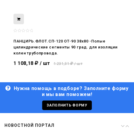
08.05.2026
С Днём Победы. Память, которая с
нами
ПАНЦИРЬ.ФЛОТ.СП-120 ОТ-90 38x80 -Полые
цилиндрические сегменты 90 град. для изоляции
29.04.2026
колен трубопровода.
Живой, обновлённый, снова в деле
1 108,18
/ шт
1 231,31
/ шт
Нужна помощь в подборе? Заполните форму
и мы вам поможем!
29.06.2026
С Днём кораблестроителя!
ЗАПОЛНИТЬ ФОРМУ
08.05.2026
НОВОСТНОЙ ПОРТАЛ
С Днём Победы. Память, которая с
нами