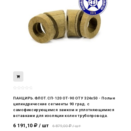
08.05.2026
С Днём Победы. Память, которая с
ПАНЦИРЬ.ФЛОТ.СП-120 ОТ-90 ОТУ 324x50 - Полые
нами
цилиндрические сегменты 90 град. с
самофиксирующимся замком и уплотняющимися
29.04.2026
вставками для изоляции колен трубопровода.
Живой, обновлённый, снова в деле
6 191,10
/ шт
6 879,00
/ шт