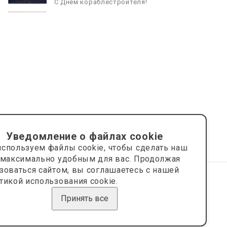
С Днём кораблестроителя!
08.05.2026
С Днём Победы. Память, которая
с нами
Уведомление о файлах cookie
спользуем файлы cookie, чтобы сделать наш
 максимально удобным для вас. Продолжая
зоваться сайтом, вы соглашаетесь с нашей
тикой использования cookie.
Сайт носит информационный характер и не является
публичной офертой.
Принять все
Сделано на платформе
Eshoper.ru