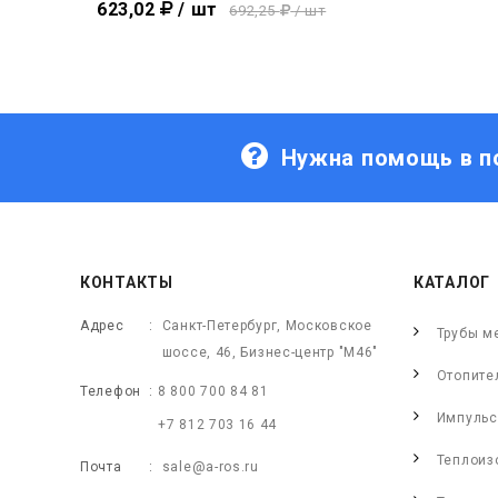
623,02
/ шт
692,25
/ шт
Нужна помощь в п
КОНТАКТЫ
КАТАЛОГ
Адрес
Санкт-Петербург, Московское
Трубы м
шоссе, 46, Бизнес-центр "М46"
Отопите
Телефон
8 800 700 84 81
Импульс
+7 812 703 16 44
Теплоиз
Почта
sale@a-ros.ru