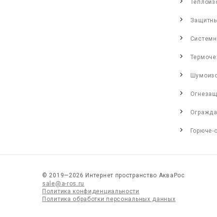
Теплоиз
Защитны
Системн
Термоче
Шумоиз
Огнезащ
Огражда
Горюче-
© 2019—2026 Интернет пространство АкваРос
sale@a-ros.ru
Политика конфиденциальности
Политика обработки персональных данных