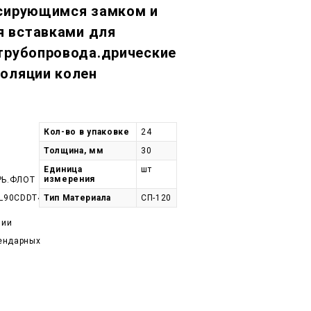
ксирующимся замком и
 вставками для
трубопровода.дрические
золяции колен
Кол-во в упаковке
24
Толщина, мм
30
Единица
шт
измерения
РЬ.ФЛОТ
L90CDDT48-
Тип Материала
СП-120
чии
лендарных