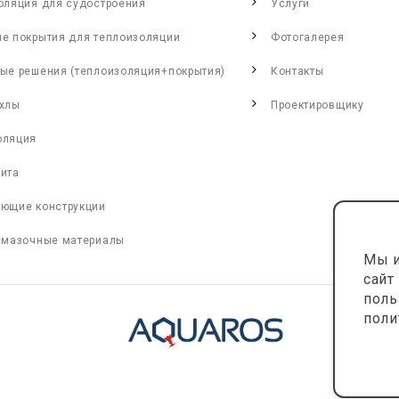
оляция для судостроения
Услуги
е покрытия для теплоизоляции
Фотогалерея
ые решения (теплоизоляция+покрытия)
Контакты
хлы
Проектировщику
оляция
ита
ющие конструкции
смазочные материалы
Мы и
сайт
поль
поли