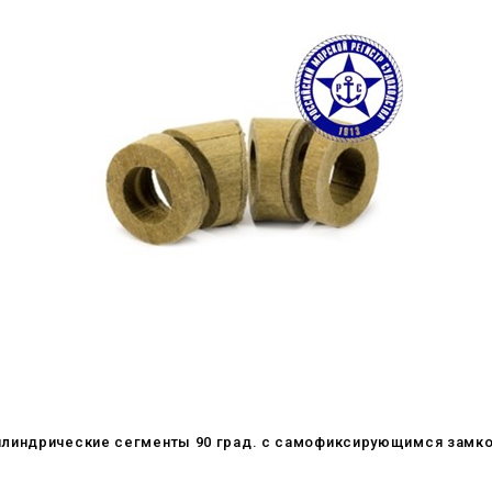
илиндрические сегменты 90 град. с самофиксирующимся замко