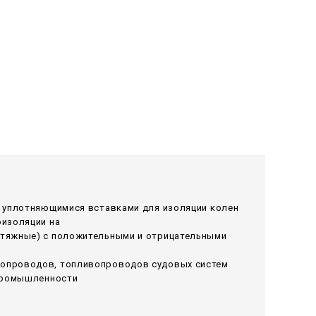
и уплотняющимися вставками для изоляции колен
оизоляции на
ытяжные) с положительными и отрицательными
лопроводов, топливопроводов судовых систем
 промышленности