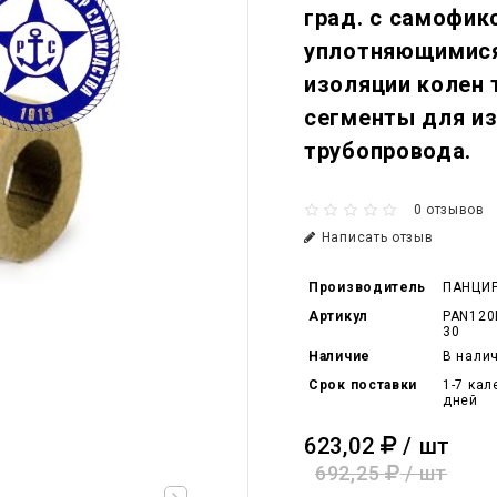
град. с самофи
уплотняющимися
изоляции колен 
сегменты для и
трубопровода.
0 отзывов
Написать отзыв
Производитель
ПАНЦИ
Артикул
PAN120
30
Наличие
В нали
Срок поставки
1-7 ка
дней
623,02
/ шт
692,25
/ шт