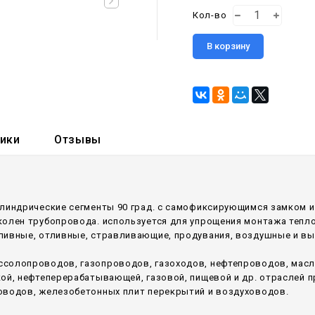
Кол-во
В корзину
тики
Отзывы
илиндрические сегменты 90 град. с самофиксирующимся замком 
колен трубопровода. используется для упрощения монтажа тепл
аливные, отливные, стравливающие, продувания, воздушные и в
ссолопроводов, газопроводов, газоходов, нефтепроводов, мас
кой, нефтеперерабатывающей, газовой, пищевой и др. отраслей
оводов, железобетонных плит перекрытий и воздуховодов.