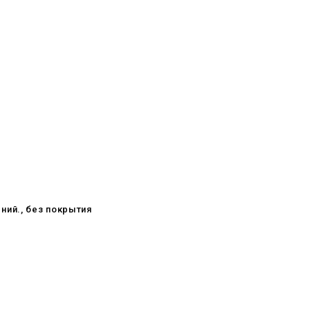
ний., без покрытия
08.05.2026
С Днём Победы. Память, которая
с нами
29.04.2026
Живой, обновлённый, снова в
деле