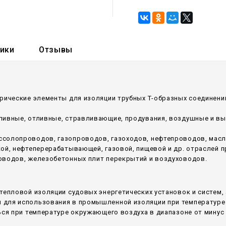
тики
Отзывы
рические элементы для изоляции трубных Т-образных соединений
аливные, отливные, стравливающие, продувания, воздушные и в
ссолопроводов, газопроводов, газоходов, нефтепроводов, мас
кой, нефтеперерабатывающей, газовой, пищевой и др. отраслей
оводов, железобетонных плит перекрытий и воздуховодов.
тепловой изоляции судовых энергетических установок и систем,
для использования в промышленной изоляции при температуре 
ся при температуре окружающего воздуха в диапазоне от минус 6