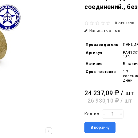
соединений., бе
0 отзывов
Написать отзыв
Производитель
ПАНЦИ
Артикул
PAN120
150
Наличие
В нали
Срок поставки
1-7
календ
дней
24 237,09
/ шт
26 930,10
/ шт
Кол-во
В корзину