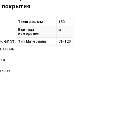
з покрытия
Толщина, мм
150
Единица
шт
измерения
Тип Материала
СП-120
РЬ.ФЛОТ
TDT340-
чии
арных