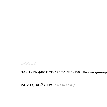
ПАНЦИРЬ.ФЛОТ.СП-120 T-1 340x150 - Полые цилинд
24 237,09
/ шт
26 930,10
/ шт