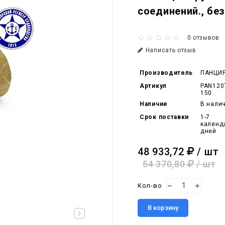
соединений., бе
0 отзывов
Написать отзыв
Производитель
ПАНЦИ
Артикул
PAN120
150
Наличие
В нали
Срок поставки
1-7
календ
дней
48 933,72
/ шт
54 370,80
/ шт
Кол-во
В корзину