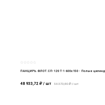
ПАНЦИРЬ.ФЛОТ.СП-120 T-1 600x150 - Полые цилинд
48 933,72
/ шт
54 370,80
/ шт