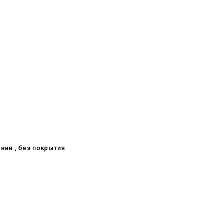
ний., без покрытия
08.05.2026
С Днём Победы. Память, которая
с нами
29.04.2026
Живой, обновлённый, снова в
деле