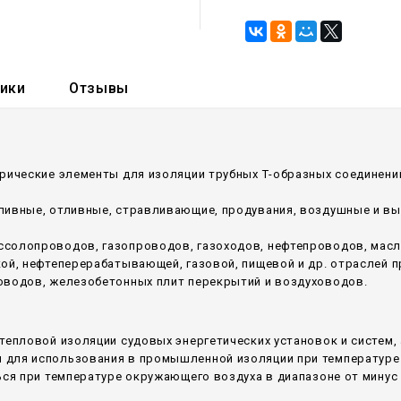
тики
Отзывы
рические элементы для изоляции трубных Т-образных соединений
аливные, отливные, стравливающие, продувания, воздушные и в
ссолопроводов, газопроводов, газоходов, нефтепроводов, мас
кой, нефтеперерабатывающей, газовой, пищевой и др. отраслей
оводов, железобетонных плит перекрытий и воздуховодов.
тепловой изоляции судовых энергетических установок и систем,
для использования в промышленной изоляции при температуре 
ся при температуре окружающего воздуха в диапазоне от минус 6