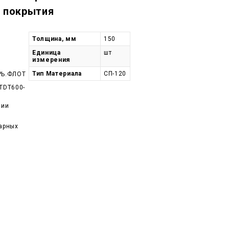
з покрытия
Толщина, мм
150
Единица
шт
измерения
Тип Материала
СП-120
РЬ.ФЛОТ
TDT600-
чии
арных