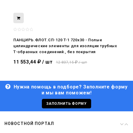
08.05.2026
С Днём Победы. Память, которая с
нами
ПАНЦИРЬ.ФЛОТ.СП-120 T-1 720x30 - Полые
цилиндрические элементы для изоляции трубных
29.04.2026
Т-образных соединений., без покрытия
Живой, обновлённый, снова в деле
11 553,44
/ шт
12 837,15
/ шт
Нужна помощь в подборе? Заполните форму
и мы вам поможем!
29.06.2026
С Днём кораблестроителя!
ЗАПОЛНИТЬ ФОРМУ
08.05.2026
НОВОСТНОЙ ПОРТАЛ
С Днём Победы. Память, которая с
нами