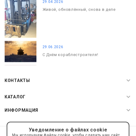
29.04.2026
Живой, обновлённый, снова в деле
29.06.2026
С Днём кораблестроителя!
08.05.2026
С Днём Победы. Память, которая с
КОНТАКТЫ
нами
КАТАЛОГ
ИНФОРМАЦИЯ
Уведомление о файлах cookie
© 2019—2026 Интернет пространство АкваРос
sale@a-ros.ru
Мы используем файлы cookie, чтобы сделать наш сайт