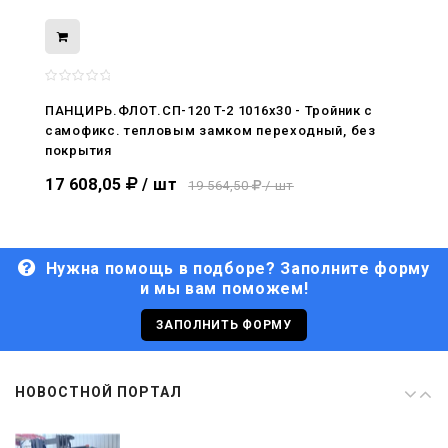
08.05.2026
С Днём Победы. Память, которая с
нами
ПАНЦИРЬ.ФЛОТ.СП-120 T-2 1016x30 - Тройник c
самофикс. тепловым замком переходный, без
29.04.2026
покрытия
Живой, обновлённый, снова в деле
17 608,05
/ шт
19 564,50
/ шт
Нужна помощь в подборе? Заполните форму
и мы вам поможем!
29.06.2026
С Днём кораблестроителя!
ЗАПОЛНИТЬ ФОРМУ
08.05.2026
НОВОСТНОЙ ПОРТАЛ
С Днём Победы. Память, которая с
нами