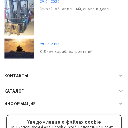
29.04.2026
Живой, обновлённый, снова в деле
29.06.2026
С Днём кораблестроителя!
08.05.2026
С Днём Победы. Память, которая с
КОНТАКТЫ
нами
КАТАЛОГ
ИНФОРМАЦИЯ
Уведомление о файлах cookie
© 2019—2026 Интернет пространство АкваРос
sale@a-ros.ru
Мы используем файлы cookie, чтобы сделать наш сайт