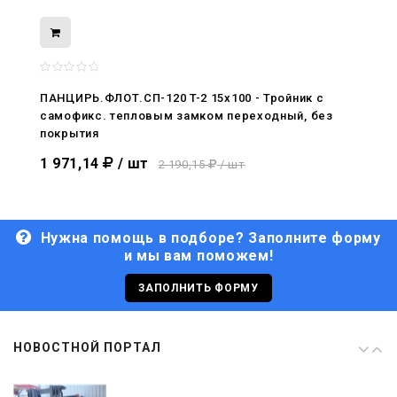
08.05.2026
С Днём Победы. Память, которая с
нами
ПАНЦИРЬ.ФЛОТ.СП-120 T-2 15x100 - Тройник c
самофикс. тепловым замком переходный, без
29.04.2026
покрытия
Живой, обновлённый, снова в деле
1 971,14
/ шт
2 190,15
/ шт
Нужна помощь в подборе? Заполните форму
и мы вам поможем!
29.06.2026
С Днём кораблестроителя!
ЗАПОЛНИТЬ ФОРМУ
08.05.2026
НОВОСТНОЙ ПОРТАЛ
С Днём Победы. Память, которая с
нами