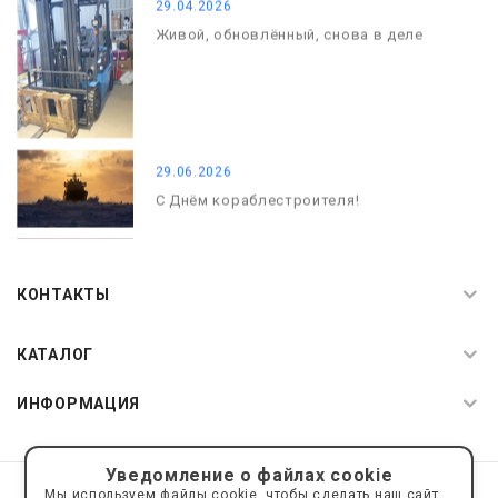
29.04.2026
Живой, обновлённый, снова в деле
29.06.2026
С Днём кораблестроителя!
08.05.2026
С Днём Победы. Память, которая с
КОНТАКТЫ
нами
КАТАЛОГ
ИНФОРМАЦИЯ
Уведомление о файлах cookie
© 2019—2026 Интернет пространство АкваРос
sale@a-ros.ru
Мы используем файлы cookie, чтобы сделать наш сайт