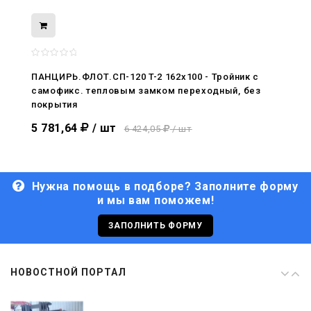
08.05.2026
С Днём Победы. Память, которая с
нами
ПАНЦИРЬ.ФЛОТ.СП-120 T-2 162x100 - Тройник c
самофикс. тепловым замком переходный, без
29.04.2026
покрытия
Живой, обновлённый, снова в деле
5 781,64
/ шт
6 424,05
/ шт
Нужна помощь в подборе? Заполните форму
и мы вам поможем!
29.06.2026
С Днём кораблестроителя!
ЗАПОЛНИТЬ ФОРМУ
08.05.2026
НОВОСТНОЙ ПОРТАЛ
С Днём Победы. Память, которая с
нами