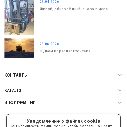
29.04.2026
Живой, обновлённый, снова в деле
29.06.2026
С Днём кораблестроителя!
08.05.2026
С Днём Победы. Память, которая с
КОНТАКТЫ
нами
КАТАЛОГ
ИНФОРМАЦИЯ
Уведомление о файлах cookie
© 2019—2026 Интернет пространство АкваРос
sale@a-ros.ru
Мы используем файлы cookie, чтобы сделать наш сайт