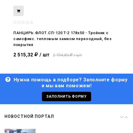
08.05.2026
С Днём Победы. Память, которая с
нами
ПАНЦИРЬ.ФЛОТ.СП-120 T-2 178x50 - Тройник c
самофикс. тепловым замком переходный, без
29.04.2026
покрытия
Живой, обновлённый, снова в деле
2 515,32
/ шт
2 794,80
/ шт
Нужна помощь в подборе? Заполните форму
и мы вам поможем!
29.06.2026
С Днём кораблестроителя!
ЗАПОЛНИТЬ ФОРМУ
08.05.2026
НОВОСТНОЙ ПОРТАЛ
С Днём Победы. Память, которая с
нами