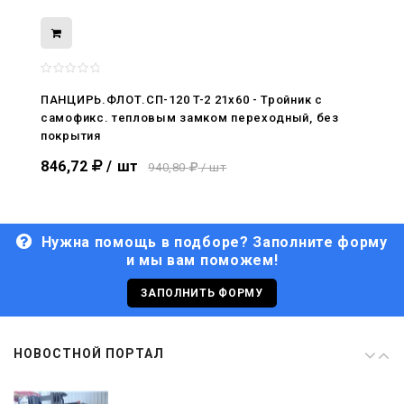
08.05.2026
С Днём Победы. Память, которая с
нами
ПАНЦИРЬ.ФЛОТ.СП-120 T-2 21x60 - Тройник c
самофикс. тепловым замком переходный, без
29.04.2026
покрытия
Живой, обновлённый, снова в деле
846,72
/ шт
940,80
/ шт
Нужна помощь в подборе? Заполните форму
и мы вам поможем!
29.06.2026
С Днём кораблестроителя!
ЗАПОЛНИТЬ ФОРМУ
08.05.2026
НОВОСТНОЙ ПОРТАЛ
С Днём Победы. Память, которая с
нами