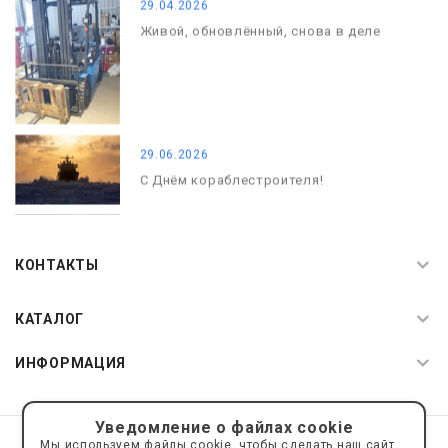
29.04.2026
Живой, обновлённый, снова в деле
29.06.2026
С Днём кораблестроителя!
08.05.2026
С Днём Победы. Память, которая с
КОНТАКТЫ
нами
КАТАЛОГ
ИНФОРМАЦИЯ
Уведомление о файлах cookie
© 2019—2026 Интернет пространство АкваРос
sale@a-ros.ru
Мы используем файлы cookie, чтобы сделать наш сайт