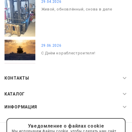
29.04.2026
Живой, обновлённый, снова в деле
29.06.2026
С Днём кораблестроителя!
08.05.2026
С Днём Победы. Память, которая с
КОНТАКТЫ
нами
КАТАЛОГ
ИНФОРМАЦИЯ
Уведомление о файлах cookie
© 2019—2026 Интернет пространство АкваРос
sale@a-ros.ru
Мы используем файлы cookie, чтобы сделать наш сайт