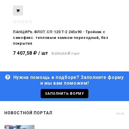
08.05.2026
С Днём Победы. Память, которая с
нами
ПАНЦИРЬ.ФЛОТ.СП-120 T-2 245x90 - Тройник c
самофикс. тепловым замком переходный, без
29.04.2026
покрытия
Живой, обновлённый, снова в деле
7 407,58
/ шт
8 230,65
/ шт
Нужна помощь в подборе? Заполните форму
и мы вам поможем!
29.06.2026
С Днём кораблестроителя!
ЗАПОЛНИТЬ ФОРМУ
08.05.2026
НОВОСТНОЙ ПОРТАЛ
С Днём Победы. Память, которая с
нами