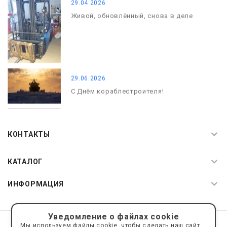
29.04.2026
Живой, обновлённый, снова в деле
29.06.2026
С Днём кораблестроителя!
08.05.2026
С Днём Победы. Память, которая с
КОНТАКТЫ
нами
КАТАЛОГ
ИНФОРМАЦИЯ
Уведомление о файлах cookie
© 2019—2026 Интернет пространство АкваРос
sale@a-ros.ru
Мы используем файлы cookie, чтобы сделать наш сайт