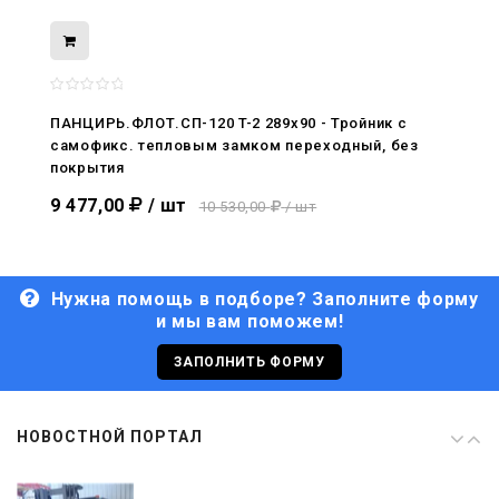
08.05.2026
С Днём Победы. Память, которая с
нами
ПАНЦИРЬ.ФЛОТ.СП-120 T-2 289x90 - Тройник c
самофикс. тепловым замком переходный, без
29.04.2026
покрытия
Живой, обновлённый, снова в деле
9 477,00
/ шт
10 530,00
/ шт
Нужна помощь в подборе? Заполните форму
и мы вам поможем!
29.06.2026
С Днём кораблестроителя!
ЗАПОЛНИТЬ ФОРМУ
08.05.2026
НОВОСТНОЙ ПОРТАЛ
С Днём Победы. Память, которая с
нами