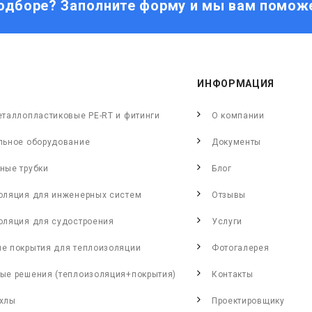
одборе? Заполните форму и мы вам помож
ИНФОРМАЦИЯ
еталлопластиковые PE-RT и фитинги
О компании
льное оборудование
Документы
ные трубки
Блог
оляция для инженерных систем
Отзывы
оляция для судостроения
Услуги
е покрытия для теплоизоляции
Фотогалерея
ые решения (теплоизоляция+покрытия)
Контакты
хлы
Проектировщику