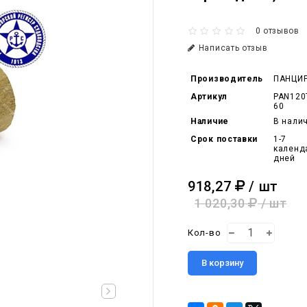
0 отзывов
Написать отзыв
Производитель
ПАНЦИ
Артикул
PAN120
60
Наличие
В нали
Срок поставки
1-7
календ
дней
918,27
/ шт
1 020,30
/ шт
Кол-во
В корзину