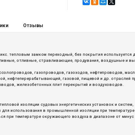
тики
Отзывы
фикс. тепловым замком переходный, без покрытия используется
аливные, отливные, стравливающие, продувания, воздушные и в
ссолопроводов, газопроводов, газоходов, нефтепроводов, мас
кой, нефтеперерабатывающей, газовой, пищевой и др. отраслей
оводов, железобетонных плит перекрытий и воздуховодов.
тепловой изоляции судовых энергетических установок и систем,
для использования в промышленной изоляции при температуре 
ся при температуре окружающего воздуха в диапазоне от минус 6