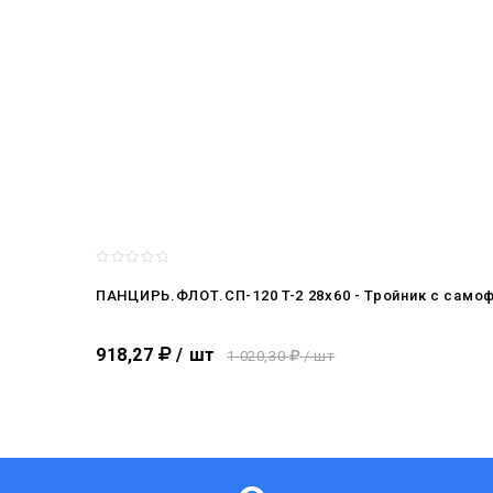
ПАНЦИРЬ.ФЛОТ.СП-120 T-2 28x60 - Тройник c само
918,27
/ шт
1 020,30
/ шт