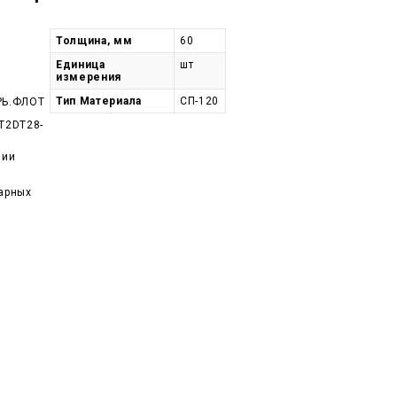
Толщина, мм
60
Единица
шт
измерения
Тип Материала
СП-120
РЬ.ФЛОТ
T2DT28-
чии
арных