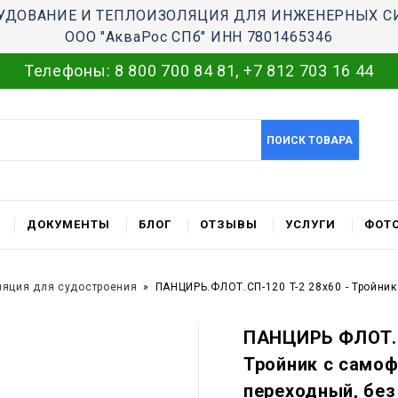
УДОВАНИЕ И ТЕПЛОИЗОЛЯЦИЯ ДЛЯ ИНЖЕНЕРНЫХ С
ООО "АкваРос СПб" ИНН 7801465346
Телефоны:
8 800 700 84 81
,
+7 812 703 16 44
ПОИСК ТОВАРА
ДОКУМЕНТЫ
БЛОГ
ОТЗЫВЫ
УСЛУГИ
ФОТО
ляция для судостроения
ПАНЦИРЬ.ФЛОТ.СП-120 T-2 28x60 - Тройни
ПАНЦИРЬ ФЛОТ.С
Тройник c само
переходный, без