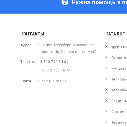
Нужна помощь в п
КОНТАКТЫ
КАТАЛОГ
Адрес
Санкт-Петербург, Московское
Трубы м
шоссе, 46, Бизнес-центр "М46"
Отопите
Телефон
8 800 700 84 81
Импульс
+7 812 703 16 44
Теплоиз
Почта
sale@a-ros.ru
Теплоиз
Защитны
Системн
Термоче