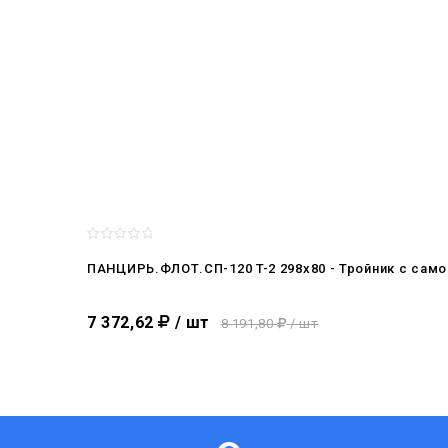
ПАНЦИРЬ.ФЛОТ.СП-120 T-2 298x80 - Тройник c сам
7 372,62
/ шт
8 191,80
/ шт