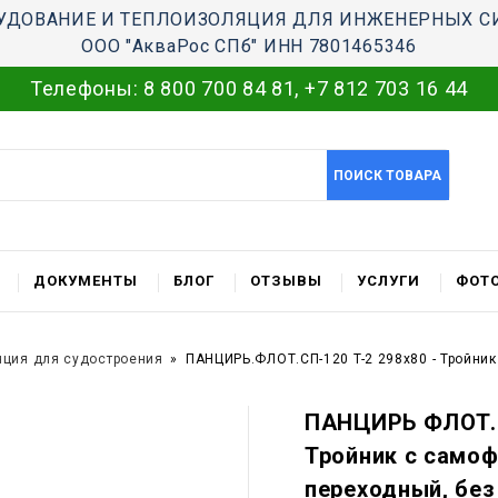
УДОВАНИЕ И ТЕПЛОИЗОЛЯЦИЯ ДЛЯ ИНЖЕНЕРНЫХ С
ООО "АкваРос СПб" ИНН 7801465346
Телефоны:
8 800 700 84 81
,
+7 812 703 16 44
ПОИСК ТОВАРА
ДОКУМЕНТЫ
БЛОГ
ОТЗЫВЫ
УСЛУГИ
ФОТО
яция для судостроения
ПАНЦИРЬ.ФЛОТ.СП-120 T-2 298x80 - Тройни
ПАНЦИРЬ ФЛОТ.С
Тройник c само
переходный, без