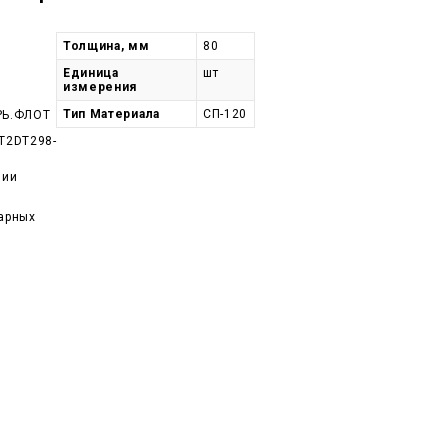
Толщина, мм
80
Единица
шт
измерения
Тип Материала
СП-120
РЬ.ФЛОТ
T2DT298-
чии
арных