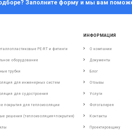
одборе? Заполните форму и мы вам помож
ИНФОРМАЦИЯ
еталлопластиковые PE-RT и фитинги
О компании
льное оборудование
Документы
ные трубки
Блог
оляция для инженерных систем
Отзывы
оляция для судостроения
Услуги
е покрытия для теплоизоляции
Фотогалерея
ые решения (теплоизоляция+покрытия)
Контакты
хлы
Проектировщику