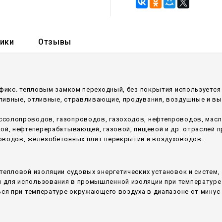
тики
Отзывы
офикс. тепловым замком переходный, без покрытия используетс
аливные, отливные, стравливающие, продувания, воздушные и в
ссолопроводов, газопроводов, газоходов, нефтепроводов, мас
кой, нефтеперерабатывающей, газовой, пищевой и др. отраслей
оводов, железобетонных плит перекрытий и воздуховодов.
тепловой изоляции судовых энергетических установок и систем,
для использования в промышленной изоляции при температуре 
ся при температуре окружающего воздуха в диапазоне от минус 6