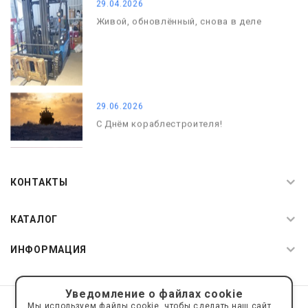
29.04.2026
Живой, обновлённый, снова в деле
29.06.2026
С Днём кораблестроителя!
08.05.2026
С Днём Победы. Память, которая с
КОНТАКТЫ
нами
КАТАЛОГ
ИНФОРМАЦИЯ
Уведомление о файлах cookie
© 2019—2026 Интернет пространство АкваРос
sale@a-ros.ru
Мы используем файлы cookie, чтобы сделать наш сайт