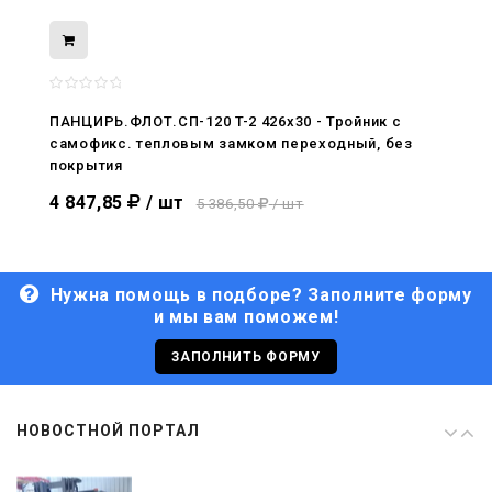
08.05.2026
С Днём Победы. Память, которая с
нами
ПАНЦИРЬ.ФЛОТ.СП-120 T-2 426x30 - Тройник c
самофикс. тепловым замком переходный, без
29.04.2026
покрытия
Живой, обновлённый, снова в деле
4 847,85
/ шт
5 386,50
/ шт
Нужна помощь в подборе? Заполните форму
и мы вам поможем!
29.06.2026
С Днём кораблестроителя!
ЗАПОЛНИТЬ ФОРМУ
08.05.2026
НОВОСТНОЙ ПОРТАЛ
С Днём Победы. Память, которая с
нами