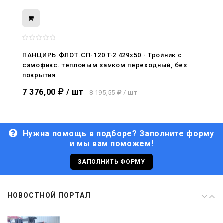
08.05.2026
С Днём Победы. Память, которая с
нами
ПАНЦИРЬ.ФЛОТ.СП-120 T-2 429x50 - Тройник c
самофикс. тепловым замком переходный, без
29.04.2026
покрытия
Живой, обновлённый, снова в деле
7 376,00
/ шт
8 195,55
/ шт
Нужна помощь в подборе? Заполните форму
и мы вам поможем!
29.06.2026
С Днём кораблестроителя!
ЗАПОЛНИТЬ ФОРМУ
08.05.2026
НОВОСТНОЙ ПОРТАЛ
С Днём Победы. Память, которая с
нами