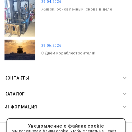
29.04.2026
Живой, обновлённый, снова в деле
29.06.2026
С Днём кораблестроителя!
08.05.2026
С Днём Победы. Память, которая с
КОНТАКТЫ
нами
КАТАЛОГ
ИНФОРМАЦИЯ
Уведомление о файлах cookie
© 2019—2026 Интернет пространство АкваРос
sale@a-ros.ru
Мы используем файлы cookie, чтобы сделать наш сайт