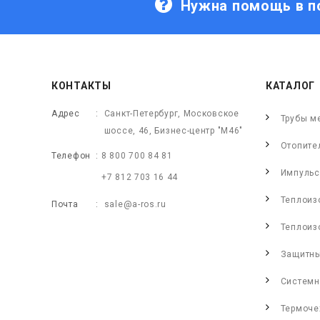
Нужна помощь в п
КОНТАКТЫ
КАТАЛОГ
Адрес
Санкт-Петербург, Московское
Трубы м
шоссе, 46, Бизнес-центр "М46"
Отопите
Телефон
8 800 700 84 81
Импульс
+7 812 703 16 44
Теплоиз
Почта
sale@a-ros.ru
Теплоиз
Защитны
Системн
Термоче