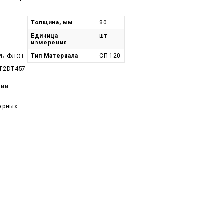
Толщина, мм
80
Единица
шт
измерения
Тип Материала
СП-120
РЬ.ФЛОТ
T2DT457-
чии
арных