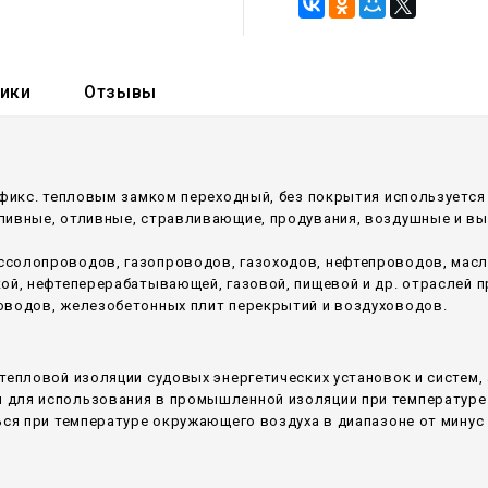
тики
Отзывы
офикс. тепловым замком переходный, без покрытия используетс
аливные, отливные, стравливающие, продувания, воздушные и в
ссолопроводов, газопроводов, газоходов, нефтепроводов, мас
кой, нефтеперерабатывающей, газовой, пищевой и др. отраслей
оводов, железобетонных плит перекрытий и воздуховодов.
тепловой изоляции судовых энергетических установок и систем,
для использования в промышленной изоляции при температуре 
ся при температуре окружающего воздуха в диапазоне от минус 6