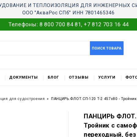
УДОВАНИЕ И ТЕПЛОИЗОЛЯЦИЯ ДЛЯ ИНЖЕНЕРНЫХ С
ООО "АкваРос СПб" ИНН 7801465346
Телефоны:
8 800 700 84 81
,
+7 812 703 16 44
ПОИСК ТОВАРА
ДОКУМЕНТЫ
БЛОГ
ОТЗЫВЫ
УСЛУГИ
ФОТО
яция для судостроения
ПАНЦИРЬ.ФЛОТ.СП-120 T-2 457x80 - Тройни
ПАНЦИРЬ ФЛОТ.С
Тройник c само
переходный, без