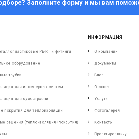
одборе? Заполните форму и мы вам помож
ИНФОРМАЦИЯ
еталлопластиковые PE-RT и фитинги
О компании
льное оборудование
Документы
ные трубки
Блог
оляция для инженерных систем
Отзывы
оляция для судостроения
Услуги
е покрытия для теплоизоляции
Фотогалерея
ые решения (теплоизоляция+покрытия)
Контакты
хлы
Проектировщику