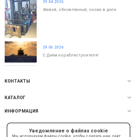
29.04.2026
Живой, обновлённый, снова в деле
29.06.2026
С Днём кораблестроителя!
08.05.2026
С Днём Победы. Память, которая с
КОНТАКТЫ
нами
КАТАЛОГ
ИНФОРМАЦИЯ
Уведомление о файлах cookie
© 2019—2026 Интернет пространство АкваРос
sale@a-ros.ru
Мы используем файлы cookie, чтобы сделать наш сайт