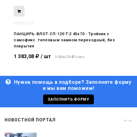
08.05.2026
С Днём Победы. Память, которая с
нами
ПАНЦИРЬ.ФЛОТ.СП-120 T-2 45x70 - Тройник c
самофикс. тепловым замком переходный, без
29.04.2026
покрытия
Живой, обновлённый, снова в деле
1 383,08
/ шт
1 536,75
/ шт
Нужна помощь в подборе? Заполните форму
и мы вам поможем!
29.06.2026
С Днём кораблестроителя!
ЗАПОЛНИТЬ ФОРМУ
08.05.2026
НОВОСТНОЙ ПОРТАЛ
С Днём Победы. Память, которая с
нами